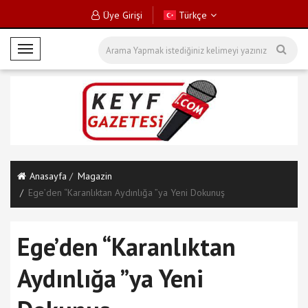
Üye Girişi
Türkçe
M
o
b
i
l
M
e
n
Anasayfa
Magazin
ü
Ege’den “Karanlıktan Aydınlığa ”ya Yeni Dokunuş
Ege’den “Karanlıktan
Aydınlığa ”ya Yeni