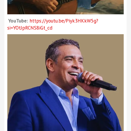
YouTube:
https://youtu.be/Piyk3HKkW5g?
si=YOtJpRCNS8iGt_cd