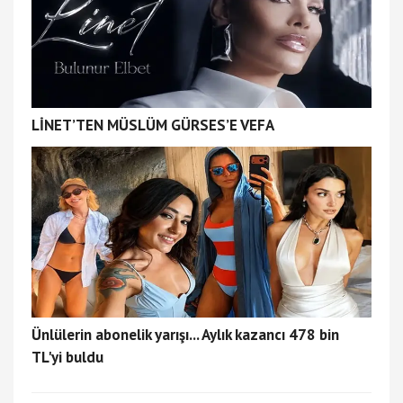
LİNET’TEN MÜSLÜM GÜRSES’E VEFA
Ünlülerin abonelik yarışı... Aylık kazancı 478 bin
TL'yi buldu