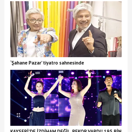
‘Şahane Pazar’ tiyatro sahnesinde
KAYSERİ’DE İZDİHAM DEĞİL, REKOR VARDI! 195 BİN