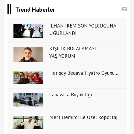
Trend Haberler
İLHAN İREM SON YOLCUĞUNA
UĞURLANDI
KİŞİLİK BOCALAMASI
YAŞIYORUM
Her şey Bedava Tiyatro Oyunu ...
Canavar'a Büyük İlgi
Mert Demirci ile Özel Ropörtaj