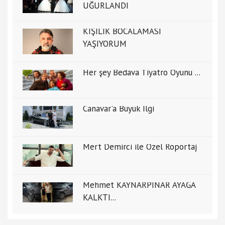
UĞURLANDI
KİŞİLİK BOCALAMASI
YAŞIYORUM
Her şey Bedava Tiyatro Oyunu ...
Canavar'a Büyük İlgi
Mert Demirci ile Özel Ropörtaj
Mehmet KAYNARPINAR AYAĞA
KALKTI...