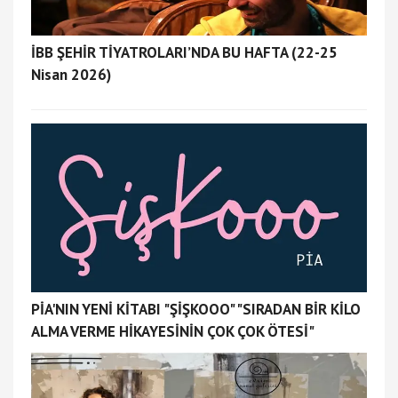
İBB ŞEHİR TİYATROLARI’NDA BU HAFTA (22-25
Nisan 2026)
PİA'NIN YENİ KİTABI "ŞİŞKOOO" "SIRADAN BİR KİLO
ALMA VERME HİKAYESİNİN ÇOK ÇOK ÖTESİ"