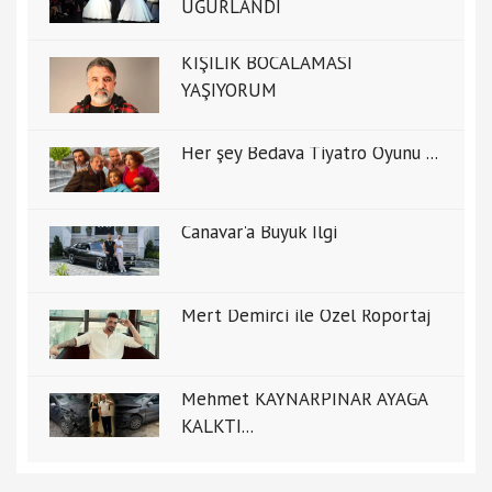
UĞURLANDI
KİŞİLİK BOCALAMASI
YAŞIYORUM
Her şey Bedava Tiyatro Oyunu ...
Canavar'a Büyük İlgi
Mert Demirci ile Özel Ropörtaj
Mehmet KAYNARPINAR AYAĞA
KALKTI...