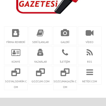
FİRMA REHBERİ
SERİ İLANLAR
GALERİ
VİDEO
KÜNYE
YAZARLAR
İLETİŞİM
RSS
SOSYALSEHRİM.C
GOZCUM.COM
SOZCUMAGAZİN.C
NETİDİ.COM
OM
OM