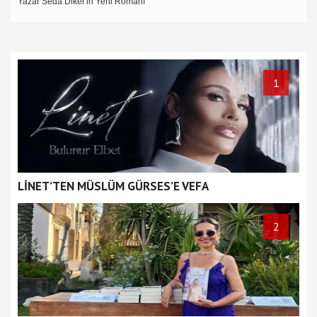
Ünlülerin abonelik yarışı... Aylık kazancı 478 bin TL'yi buldu
1
LİNET’TEN MÜSLÜM GÜRSES’E VEFA
2