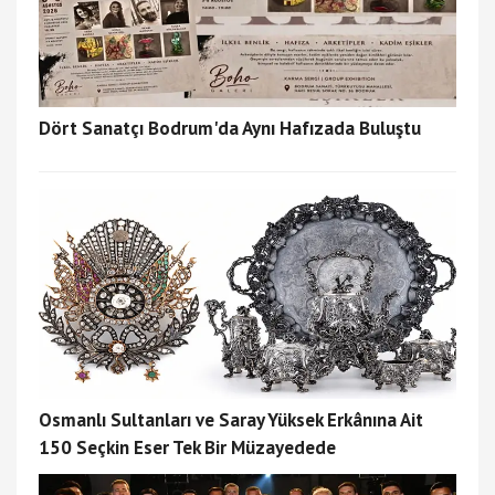
Dört Sanatçı Bodrum'da Aynı Hafızada Buluştu
Osmanlı Sultanları ve Saray Yüksek Erkânına Ait
150 Seçkin Eser Tek Bir Müzayedede